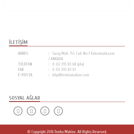
İLETIŞIM
ADRES
Saray Mah. 151. Cad. No:3 Kahramankazan
/ ANKARA
TELEFON
0 312 395 83 68 (pbx)
FAX
0 312 395 83 07
E-POSTA
bilgi@temhamakine.com
SOSYAL AĞLAR
© Copyright 2016 Temha Makine. All Rights Reserved.